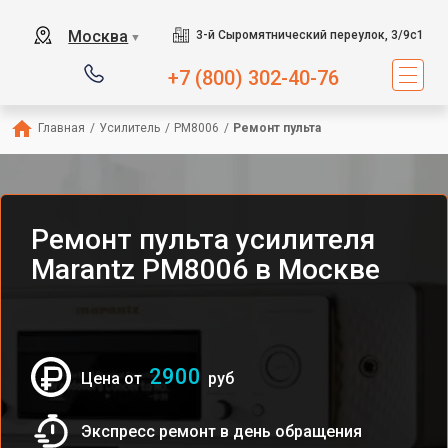
Москва
3-й Сыромятнический переулок, 3/9с1
▼
+7 (800) 302-40-76
Главная
/
Усилитель
/
PM8006
/
Ремонт пульта
Ремонт пульта усилителя
Marantz PM8006 в Москве
2900
Цена от
руб
Экспресс ремонт в день обращения