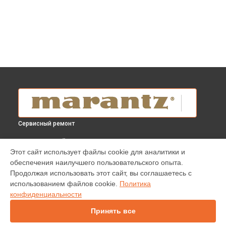
Сервисный ремонт
ВЫБЕРИ СВОЙ ГОРОД
Этот сайт использует файлы cookie для аналитики и
Ремонт пульта усилителя PM8006 Marantz в
Краснодаре
обеспечения наилучшего пользовательского опыта.
Ремонт пульта усилителя PM8006 Marantz в
Ростове-на-
Продолжая использовать этот сайт, вы соглашаетесь с
Дону
использованием файлов cookie.
Политика
Ремонт пульта усилителя PM8006 Marantz в
Нижнем
конфиденциальности
Новгороде
Принять все
Ремонт пульта усилителя PM8006 Marantz в
Новосибирске
Ремонт пульта усилителя PM8006 Marantz в
Челябинске