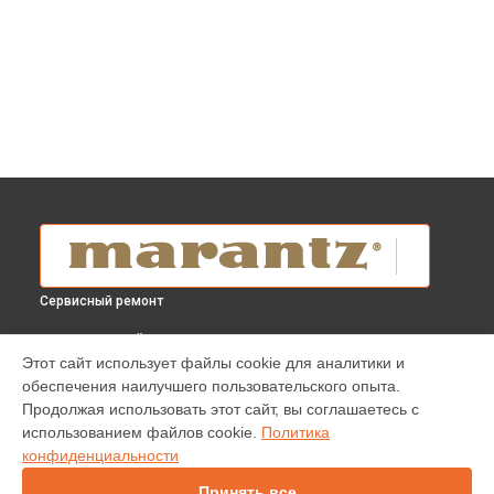
Сервисный ремонт
ВЫБЕРИ СВОЙ ГОРОД
Этот сайт использует файлы cookie для аналитики и
Чистка от пыли blu-ray плеера UD 7007 Marantz в
обеспечения наилучшего пользовательского опыта.
Краснодаре
Продолжая использовать этот сайт, вы соглашаетесь с
Чистка от пыли blu-ray плеера UD 7007 Marantz в
Ростове-
использованием файлов cookie.
Политика
на-Дону
конфиденциальности
Чистка от пыли blu-ray плеера UD 7007 Marantz в
Нижнем
Новгороде
Принять все