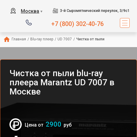
Москва
3-й Сыромятнический переулок, 3/9с1
▼
+7 (800) 302-40-76
Главная
/
Blu-ray плеер
/
UD 7007
/
Чистка от пыли
Чистка от пыли blu-ray
плеера Marantz UD 7007 в
Москве
2900
Цена от
руб